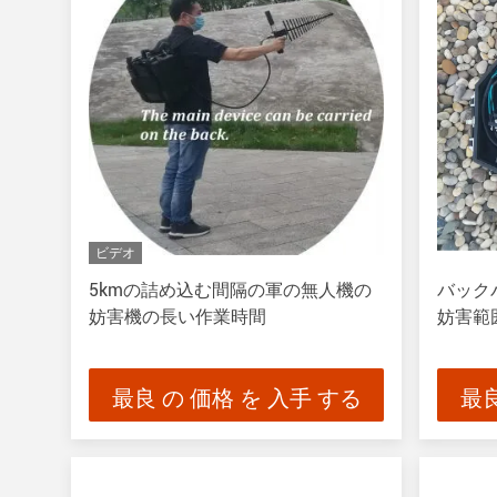
ビデオ
5kmの詰め込む間隔の軍の無人機の
バック
妨害機の長い作業時間
妨害範
最良 の 価格 を 入手 する
最良