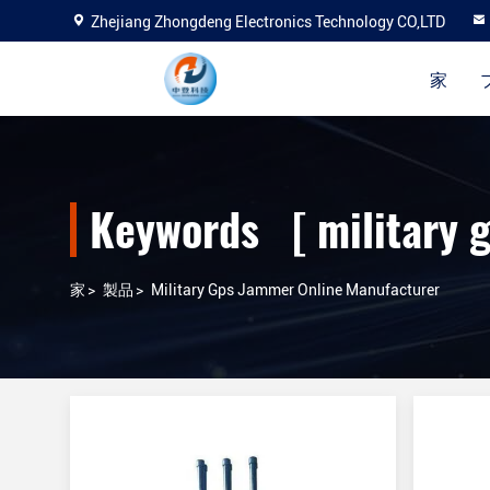
Zhejiang Zhongdeng Electronics Technology CO,LTD
家
Keywords [ military
家
>
製品
>
Military Gps Jammer Online Manufacturer