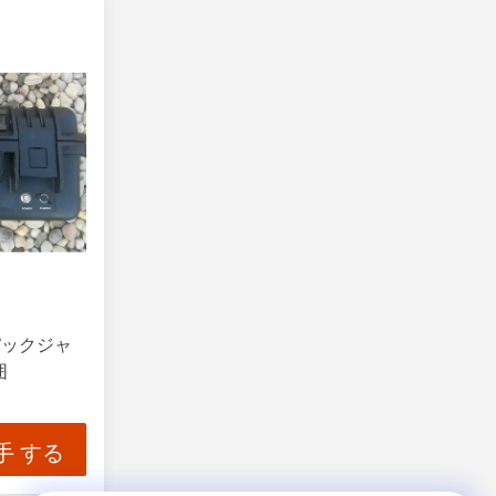
パックジャ
囲
手 する