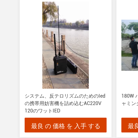
システム、反テロリズムのためのIed
180W
の携帯用妨害機を詰め込むAC220V
ャミン
120のワットIED
最良 の 価格 を 入手 する
最良