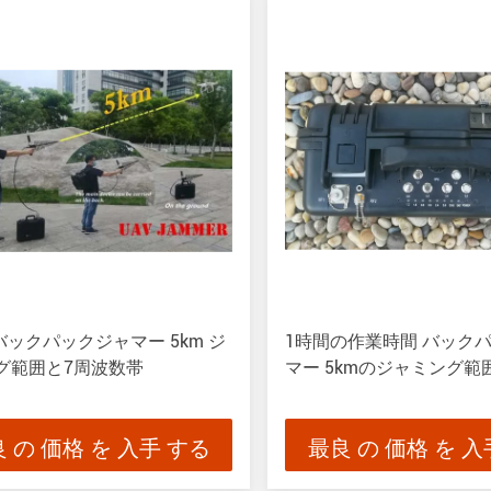
 バックパックジャマー 5km ジ
1時間の作業時間 バック
グ範囲と7周波数帯
マー 5kmのジャミング範
 の 価格 を 入手 する
最良 の 価格 を 入