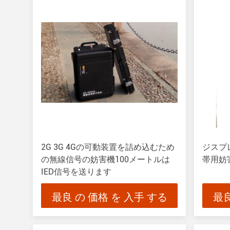
2G 3G 4Gの可動装置を詰め込むため
ジスプ
の無線信号の妨害機100メートルは
帯用妨
IED信号を送ります
最良 の 価格 を 入手 する
最良