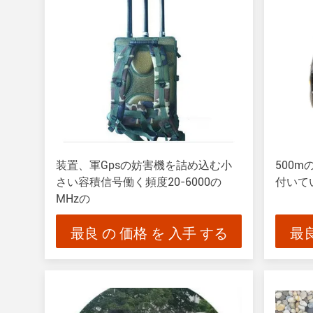
装置、軍Gpsの妨害機を詰め込む小
500mの
さい容積信号働く頻度20-6000の
付いて
MHzの
最良 の 価格 を 入手 する
最良