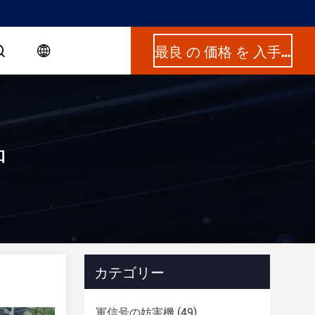
最良 の 価格 を 入手 する
品
カテゴリー
軍信号の妨害機
(49)