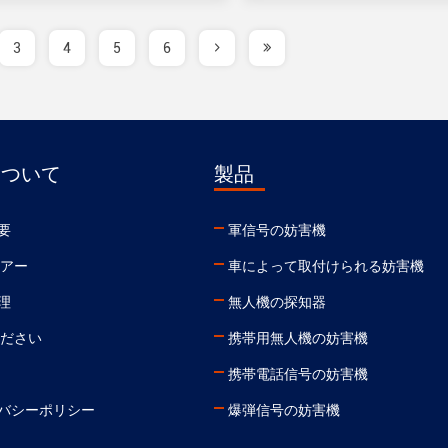
3
4
5
6
について
製品
要
軍信号の妨害機
ツアー
車によって取付けられる妨害機
理
無人機の探知器
ください
携帯用無人機の妨害機
携帯電話信号の妨害機
バシーポリシー
爆弾信号の妨害機