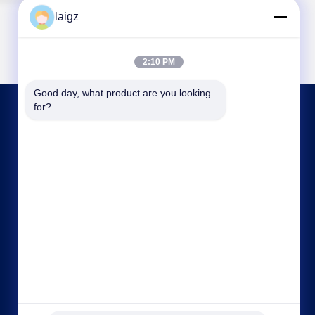
laigz
2:10 PM
Good day, what product are you looking 
for?
連絡 ください
laigz@zjzdkj.com.cn
+86-573-83280296
NO 1539の城南の道、嘉興市、浙江、中国