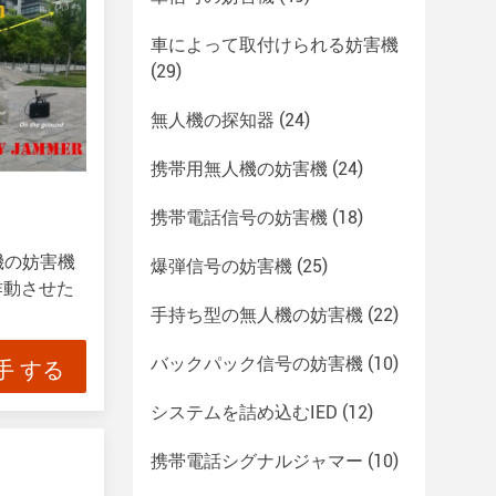
車によって取付けられる妨害機
(29)
無人機の探知器
(24)
携帯用無人機の妨害機
(24)
携帯電話信号の妨害機
(18)
機の妨害機
爆弾信号の妨害機
(25)
作動させた
手持ち型の無人機の妨害機
(22)
手 する
バックパック信号の妨害機
(10)
システムを詰め込むIED
(12)
携帯電話シグナルジャマー
(10)