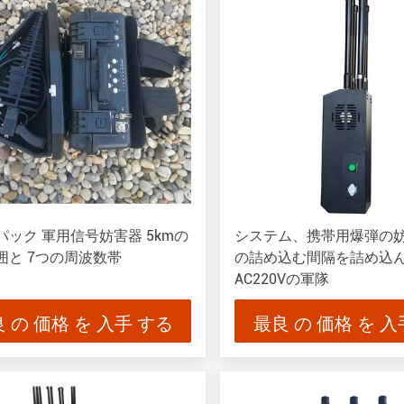
パック 軍用信号妨害器 5kmの
システム、携帯用爆弾の妨
囲と 7つの周波数帯
の詰め込む間隔を詰め込
AC220Vの軍隊
 の 価格 を 入手 する
最良 の 価格 を 入