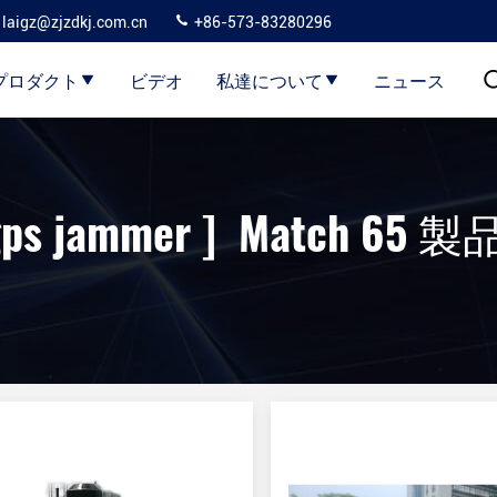
laigz@zjzdkj.com.cn
+86-573-83280296
プロダクト
ビデオ
私達について
ニュース
 gps jammer ] Match 65 製