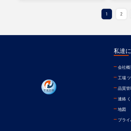
1
2
私達
会社概
工場 
品質管
連絡 
地図
プライ