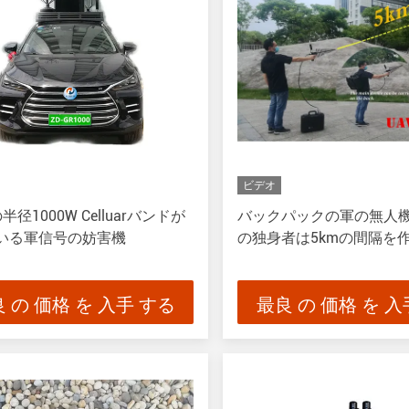
ビデオ
半径1000W Celluarバンドが
バックパックの軍の無人
いる軍信号の妨害機
の独身者は5kmの間隔を
 の 価格 を 入手 する
最良 の 価格 を 入