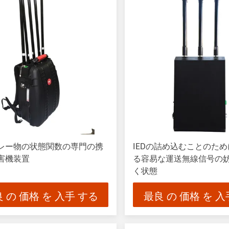
レー物の状態関数の専門の携
IEDの詰め込むことのた
害機装置
る容易な運送無線信号の
く状態
 の 価格 を 入手 する
最良 の 価格 を 入