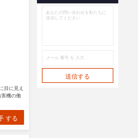
送信する
めに目に見え
妨害機の働
手 する