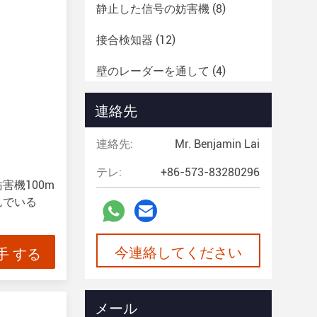
静止した信号の妨害機
(8)
接合検知器
(12)
壁のレーダーを通して
(4)
衛星救助標識
(4)
連絡先
監視レーダー
(8)
連絡先:
Mr. Benjamin Lai
多用ドローン
(5)
テレ:
+86-573-83280296
害機100m
んでいる
今連絡してください
手 する
メール