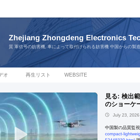
Zhejiang Zhongdeng Electronics T
質 軍信号の妨害機, 車によって取付けられる妨害機 中国からの製
デオ
再生リスト
WEBSITE
見る: 検出範
のショーケ
July 23, 2026
中国製の品質監
compact-lightwei