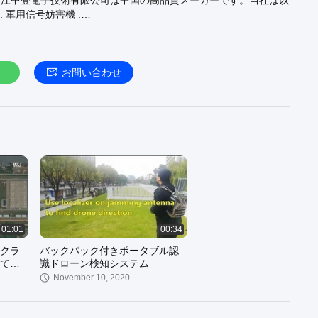
江中登電子技術有限公司は中国の高品質メーカーです。当社は以
 軍用信号妨害機 :
arysignaljammer.com/supplier-military-signal-jammer-328503.html
:
https://www.militarysignaljammer.com/supplier-vehicle-
325767.html
ポータブル ドローン 妨害機 :
arysignaljammer.com/supplier-portable-drone-jammer-
お問い合わせ
 Web サイトへようこそ :
https://www.militarysignaljammer.com
01:01
00:34
クラ
バックパック付きポータブル認
てい
識ドローン検知システム
November 10, 2020