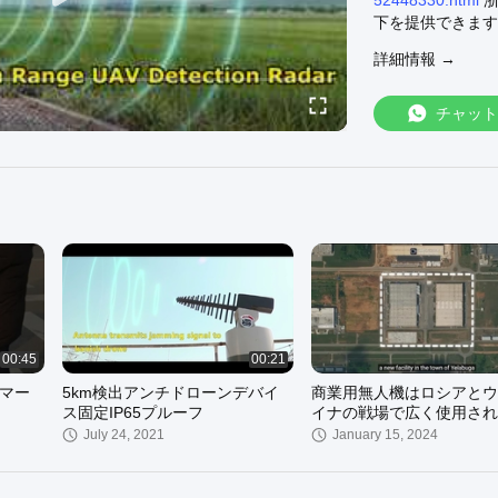
52448330.html
浙
下を提供できます:
https://www.milit
詳細情報 →
車両搭載型妨害機 
mounted-jammer-
https://www.milit
チャット
325957.html
公式
##
00:45
00:21
ャマー
5km検出アンチドローンデバイ
商業用無人機はロシアとウ
ス固定IP65プルーフ
イナの戦場で広く使用され
ます
July 24, 2021
January 15, 2024