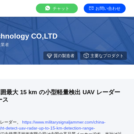
チャット
お問い合わせ
echnology CO,LTD
造業者
質の製造者
主要なプロダクト
囲最大 15 km の小型軽量検出 UAV レーダー
ース
視レーダー。
https://www.militarysignaljammer.com/china-
ght-detect-uav-radar-up-to-15-km-detection-range-