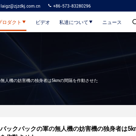
laigz@zjzdkj.com.cn
+86-573-83280296
プロダクト
ビデオ
私達について
ニュース
無人機の妨害機の独身者は5kmの間隔を作動させた
バックパックの軍の無人機の妨害機の独身者は5k