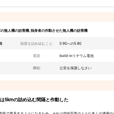
軍の無人機の妨害機
,
独身者の作動させた無人機の妨害機
機
頻度を詰め込むこと:
0.9Gへの5.8G
電源:
build-inリチウム電池
機能:
公安を保護しなさい
は5kmの詰め込む間隔と作動した
市民で普及するようになるため。それは空中写真のような多くの適用の