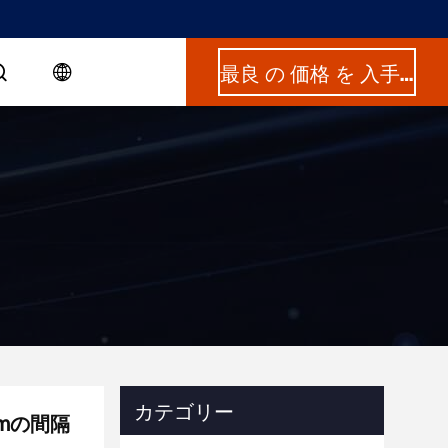
最良 の 価格 を 入手 する
カテゴリー
mの間隔