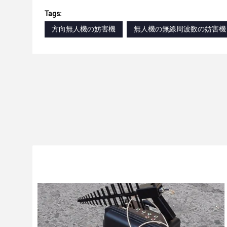
Tags:
方向無人機の妨害機
無人機の無線周波数の妨害機