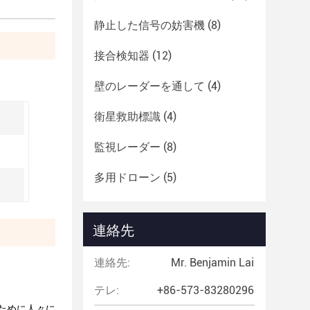
静止した信号の妨害機
(8)
接合検知器
(12)
壁のレーダーを通して
(4)
衛星救助標識
(4)
監視レーダー
(8)
多用ドローン
(5)
連絡先
連絡先:
Mr. Benjamin Lai
テレ:
+86-573-83280296
ために人々に