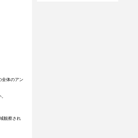
の全体のアン
い。
区域観察され