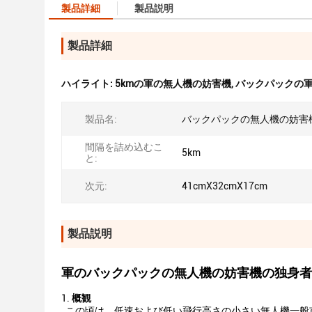
製品詳細
製品説明
製品詳細
ハイライト:
5kmの軍の無人機の妨害機
,
バックパックの
製品名:
バックパックの無人機の妨害
間隔を詰め込むこ
5km
と:
次元:
41cmX32cmX17cm
製品説明
軍のバックパックの無人機の妨害機の独身者
1.
概観
この頃は、低速および低い飛行高さの小さい無人機一般