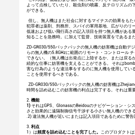
よって点検していたり、殺虫剤の噴霧、反テロリズムの
ができる。
但し、無人機はまた社会に対するマイナスの効果をもた
犯罪者は薬剤、刑務所、スパイの軍用基地、広がりのリ
低速および低い飛行高さの記入項目を持つ無人機がある重要
知ることを急務時。に加えて監督、技術装置をであるま
ZD-GR030/550バックパックの無人機の妨害機は自
らの無人機の5.8GHzに範囲のリモート・コントロール チ
できない。（無人機は出発点に上陸するか、または戻るかもし
続的な仕事に妨害機を支えることができる。 それはbombs
害な行為のような違法事をするのに無人機を使用してい
ことを使用するべきである。
ZD-GR030/550バックパックの無人機の妨害機はZheji
時間を詰め込むこの妨害機の利点は完了する。それは重
2.
機能
1)
それはGPS、GlonassのBeidouのナビゲーシ
さと効果的に遠隔制御信号干渉する小さい無人機のでき
.2) 違法無人機が近いにまたは記入項目であるために警告区域
3.
利点
1）は
頻度を詰め込むことを完了した。
このプロダクトは