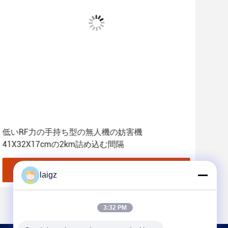
低いRF力の手持ち型の無人機の妨害機
装
41X32X17cmの2km詰め込む間隔
を
最良 の 価格 を 入手 する
laigz
3:32 PM