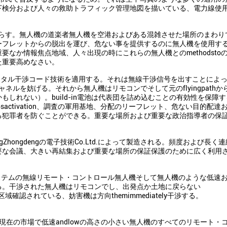
下検分および人々の救助トラフィック管理地図を描いている、電力線使
らす。無人機の道楽者無人機を空港およびある混雑させた場所のまわり
ーフレットからの脱出を運び、危ない事を提供するのに無人機を使用す
なか情報焦点地域、人々出現の時にこれらの無人機とのmethodsto
た重要高めなさい。
動デジタル干渉コード技術を適用する。それは無線干渉信号を出すことによって
ャネルを妨げる。それから無人機はリモコンでそして元のflyingpath
れない）。build-in電池は代表団を詰め込むことの有効性を保障する
activation、調査の軍用基地、分配のリーフレット、危ない目的配達
る犯罪者を防ぐことができる。重要な場所および重要な政治指導者の保
angZhongdengの電子技術Co.Ltd.によって製造される。頻度および長
要な会議、大きい再結集および重要な場所の保証保護のために広く利用
ョン・システムの無線リモート・コントロール無人機そして無人機のような低速
る。干渉された無人機はリモコンでし、出発点か土地に戻らない
確認されている、妨害機は方向themimmediately干渉する。
現在の市場で低速andlowの高さの小さい無人機のすべてのリモート・