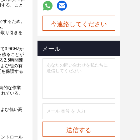
用する、こと
でするため。
今連絡してください
る。
の取り引きを
メール
0.9GHZか
から移ることが
2.5時間連
および他の有
証を保護する
く連続的な作業
されている。
および低い高
送信する
コントロール