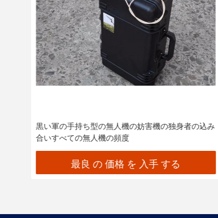
号の
黒い軍の手持ち型の無人機の妨害機の独身者の込み
合いすべての無人機の頻度
最良 の 価格 を 入手 する