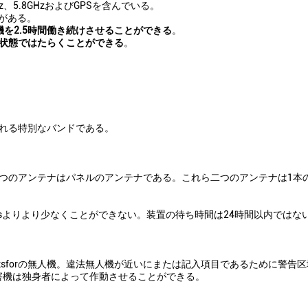
、5.8GHzおよびGPSを含んでいる。
がある。
機を2.5時間働き続けさせることができる
。
状態ではたらくことができる
。
される特別なバンドである。
つのアンテナはパネルのアンテナである。これら二つのアンテナは1本
hoursよりより少なくことができない。装置の待ち時間は24時間以内ではな
oksforの無人機。違法無人機が近いにまたは記入項目であるために警告
害機は独身者によって作動させることができる。