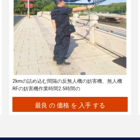
2kmの詰め込む間隔の反無人機の妨害機、無人機
RFの妨害機作業時間2.5時間の
最良 の 価格 を 入手 する