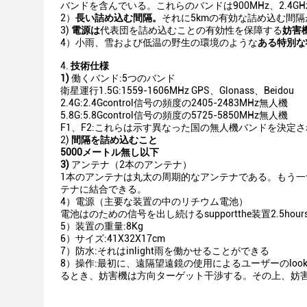
バンドを含んでいる。これらのバンドは900MHz、2.4GHz
2）
長い詰め込む間隔。
それに5kmの有効な詰め込む間隔
3)
電源は
代表団を詰め込むことの有効性を保障する
妨害
4）小雨、雪および低温の野生の環境のような
ある特別な
4.
技術仕様
1)
働くバンド:5つのバンド
衛星運行1.5G:1559-1606MHz GPS、Glonass、Beidou
2.4G:2.4Gcontrol信号の頻度の2405-2483MHz無人機
5.8G:5.8Gcontrol信号の頻度の5725-5850MHz無人機
F1、F2:これらは示す異なった国の無人機バンドを決定
2)
間隔を詰め込むこと
5000メートル無し以下
3)
アンテナ（2本のアンテナ）
1本のアンテナは丸太の周期的なアンテナである。もう一
テナに結合できる。
4）電源（主要な装置の中のリチウム電池）
電池はのための信号を出し続けるsupportthe装置2.5
5）装置の重量:8Kg
6）サイズ:41X32X17cm
7）防水:それはinlight雨を働かせることができる
8）操作:最初に、遠隔望遠鏡の使用によるユーザーのlo
るとき、妨害機は方向ターゲット干渉する。その上、妨