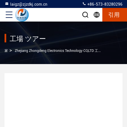
laigz@zjzdkj.com.cn
+86-573-83280296
引用
工場 ツアー
>
家
Zhejiang Zhongdeng Electronics Technology CO,LTD 工場 ツアー