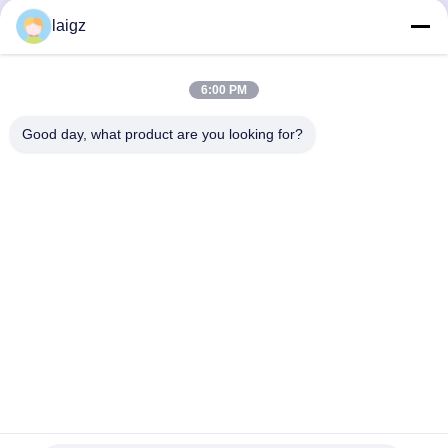
laigz
送信する
6:00 PM
Good day, what product are you looking for?
ZHEJIANG ZHONGDENG ELECTRONICS TECHNOLOGY
CO,LTD
laigz@zjzdkj.com.cn
+86-573-83280296
NO 1539の城南の道、嘉興市、浙江、中国