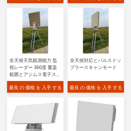
全天候天気観測能力 監
全天候対応とパルスドッ
視レーダー 360度 覆盖
プラースキャンモード
範囲とアジムス電子スキ
ャン範囲 90°
最良 の 価格 を 入手 する
最良 の 価格 を 入手 する