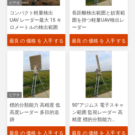
ビデオ
コンパクト軽量検出
長距離検出範囲と妨害範
UAV レーダー最大 15 キ
囲を持つ軽量UAV検出レ
ロメートルの検出範囲
ーダー
最良 の 価格 を 入手 する
最良 の 価格 を 入手 する
ビデオ
標的分類能力 高精度 低
90°アジムス 電子スキャ
高度レーダー 多目的追
ン範囲 監視レーダー 高
跡
精度 標的分類能力
AC/DC電源
最良 の 価格 を 入手 する
最良 の 価格 を 入手 する