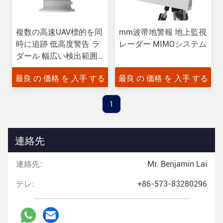
複数の高速UAV標的を同
mm波帯地警報 地上監視
時に追跡 低高度警告 ラ
レーダー MIMOシステム
ダール 幅広い検出範囲
50メートル以下
最良 の 価格 を 入手 する
最良 の 価格 を 入手 する
1
連絡先
連絡先:
Mr. Benjamin Lai
テレ:
+86-573-83280296