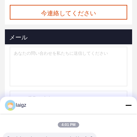
今連絡してください
メール
laigz
送信する
4:01 PM