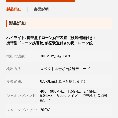
製品詳細
製品説明
製品詳細
ハイライト:
携帯型ドローン妨害装置（検知機能付き）
,
携帯型ドローン妨害銃
,
偵察装置付きの反ドローン銃
検出周波数:
300MHzから6GHz
検出方法:
スペクトル分析+信号デコード
検知範囲:
0.5-3kmは環境を指します）
400、900MHz、1.5GHz、2.4GHz、
ジャミングバンド:
5.8GHz（カスタマイズして帯域を追加可
能）；
ジャミングパワー:
200W