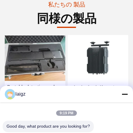
私たちの 製品
同様の製品
Portable detection and
バックパックドローン
jamming gun with
laigz
GPS スプーフィング装置
direction find and drone
3km 防衛距離
player locating functions
最良 の 価格 を 入手 する
最良 の 価格 を 入手 する
9:19 PM
Good day, what product are you looking for?