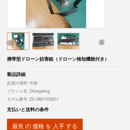
携帯型ドローン妨害銃（ドローン検知機能付き）
製品詳細
起源の場所: 中国
ブランド名: Zhongdeng
モデル番号: ZD-GR010Q8DJ
支払いと送料の条件
最良 の 価格 を 入手 する