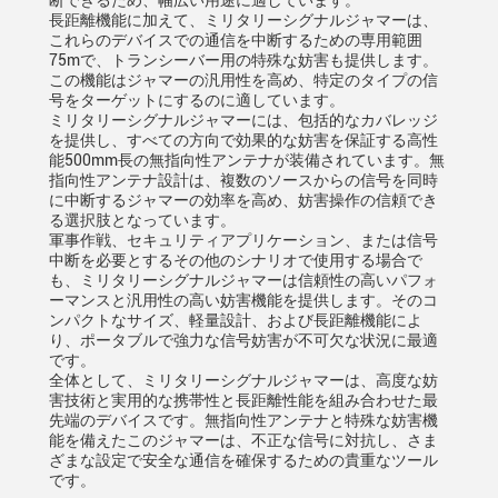
断できるため、幅広い用途に適しています。
長距離機能に加えて、ミリタリーシグナルジャマーは、
これらのデバイスでの通信を中断するための専用範囲
75mで、トランシーバー用の特殊な妨害も提供します。
この機能はジャマーの汎用性を高め、特定のタイプの信
号をターゲットにするのに適しています。
ミリタリーシグナルジャマーには、包括的なカバレッジ
を提供し、すべての方向で効果的な妨害を保証する高性
能500mm長の無指向性アンテナが装備されています。無
指向性アンテナ設計は、複数のソースからの信号を同時
に中断するジャマーの効率を高め、妨害操作の信頼でき
る選択肢となっています。
軍事作戦、セキュリティアプリケーション、または信号
中断を必要とするその他のシナリオで使用する場合で
も、ミリタリーシグナルジャマーは信頼性の高いパフォ
ーマンスと汎用性の高い妨害機能を提供します。そのコ
ンパクトなサイズ、軽量設計、および長距離機能によ
り、ポータブルで強力な信号妨害が不可欠な状況に最適
です。
全体として、ミリタリーシグナルジャマーは、高度な妨
害技術と実用的な携帯性と長距離性能を組み合わせた最
先端のデバイスです。無指向性アンテナと特殊な妨害機
能を備えたこのジャマーは、不正な信号に対抗し、さま
ざまな設定で安全な通信を確保するための貴重なツール
です。