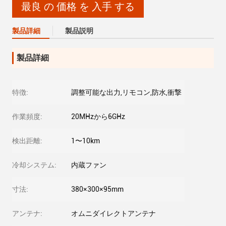
最良 の 価格 を 入手 する
製品詳細
製品説明
製品詳細
特徴:
調整可能な出力,リモコン,防水,衝撃
作業頻度:
20MHzから6GHz
検出距離:
1〜10km
冷却システム:
内蔵ファン
寸法:
380×300×95mm
アンテナ:
オムニダイレクトアンテナ