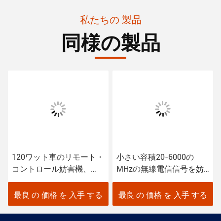
私たちの 製品
同様の製品
120ワット車のリモート・
小さい容積20-6000の
コントロール妨害機、
MHzの無線電信信号を妨
100mの高い範囲の可動装
げるための軍信号の妨害
置の妨害機
機
最良 の 価格 を 入手 する
最良 の 価格 を 入手 する