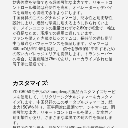
妨害強度を制御できる調整可能な出力です。リモートコ
ントロール機能は利便性を高め、オペレーターがデバイ
スを遠隔から管理できるようにします。
中国発祥のこのシグナルジャマーは、防水性と耐衝撃性
設計により、過酷な環境に耐えるように作られていま
す。メインユニットの重量はわずか2.8Kgで軽量で、輸送
が容易なため、現場での運用に適しています。
ファンを備えた内蔵冷却システムは、長時間の運転期間
中も最適なパフォーマンスを保証します。ジャマーは
300mの妨害距離を提供し、信号を効果的に中断するため
の広いカバレッジエリアを提供します。トランシーバー
の場合、妨害距離は75mであり、ローカライズされた信
号干渉に最適です。
カスタマイズ:
ZD-GR060モデルのZhongdengの製品カスタマイズサービ
スを使用して、ミリタリーシグナルジャマーをカスタマ
イズします。中国発祥のこのポータブルジャマーは、総
出力150Wを誇り、軍事用途に最適です。ジャマーは、調
整可能な出力、リモートコントロールを備え、防水性と
耐衝撃性があり、さまざまな環境での耐久性を保証しま
す。
無指向性アンテナ、具体的には500mm長の無指向性タイ