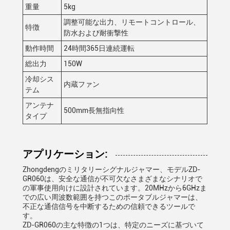
重量
5kg
調整可能な出力、リモートコントロール、
特徴
防水および耐衝撃性
動作時間
24時間365日連続運転
総出力
150W
冷却シス
内蔵ファン
テム
アンテナ
500mm長無指向性
タイプ
アプリケーション:
Zhongdengのミリタリーシグナルジャマー、モデルZD-
GR060は、安全な通信が不可欠なさまざまなシナリオで
の軍事使用向けに設計されています。20MHzから6GHzま
での広い周波数範囲を持つこのポータブルジャマーは、
不正な通信信号を中断するための信頼できるツールで
す。
ZD-GR060の主な特徴の1つは、特定のニーズに基づいて