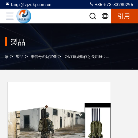
laigz@zjzdkj.com.cn
+86-573-83280296
引用
製品
>
>
>
家
製品
軍信号の妨害機
24/7連続動作と長距離ウォーキー・トークイ・ジャマー,ジャミング距離75m