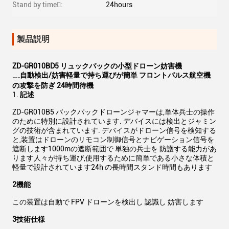
Stand by time:
24hours
製品説明
ZD-GR010BD5 リュックパックの小型ドローン妨害機
自動検出/妨害
軽量で持ち運びが簡単 フロントパルス航空機
---
の攻撃を防ぎ 24時間待機
記述
ZD-GR010B5 バックパックドローンジャマーは,単体兵士の操作
のために特別に設計されています. デバイスには検出とジャミン
グの技術が含まれています. デバイスがドローン信号を検知する
と,装置はドローンのリモコン制御信号とナビゲーション信号を
遮断します1000mの遮断範囲で 単独の兵士を 防護する能力があ
ります人々が持ち運び,使用するために簡単である小さな体積と
軽量で設計されています24h の長時間スタンド時間もあります
2機能
この装置は自動で FPV ドローンを検出し 認識し 妨害します
3技術仕様