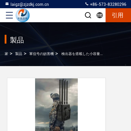
laigz@zjzdkj.com.cn
+86-573-83280296
引用
製品
>
>
>
家
製品
軍信号の妨害機
検出器を搭載した小容量のバックパックドローンジャマー