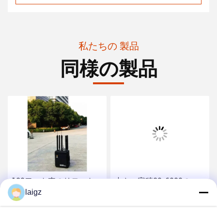
私たちの 製品
同様の製品
120ワット車のリモート・
小さい容積20-6000の
コントロール妨害機、
MHzの無線電信信号を妨
laigz
100mの高い範囲の可動装
げるための軍信号の妨害
置の妨害機
機