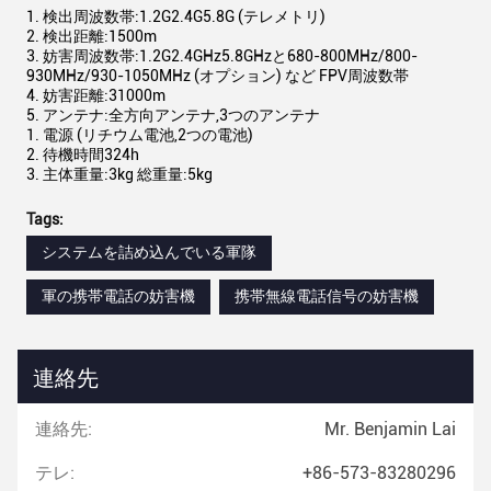
検出周波数帯:1.2G2.4G5.8G (テレメトリ)
検出距離:1500m
妨害周波数帯:1.2G2.4GHz5.8GHzと680-800MHz/800-
930MHz/930-1050MHz (オプション) など FPV周波数帯
妨害距離:31000m
アンテナ:全方向アンテナ,3つのアンテナ
電源 (リチウム電池,2つの電池)
待機時間324h
主体重量:3kg 総重量:5kg
Tags:
システムを詰め込んでいる軍隊
軍の携帯電話の妨害機
携帯無線電話信号の妨害機
連絡先
連絡先:
Mr. Benjamin Lai
テレ:
+86-573-83280296