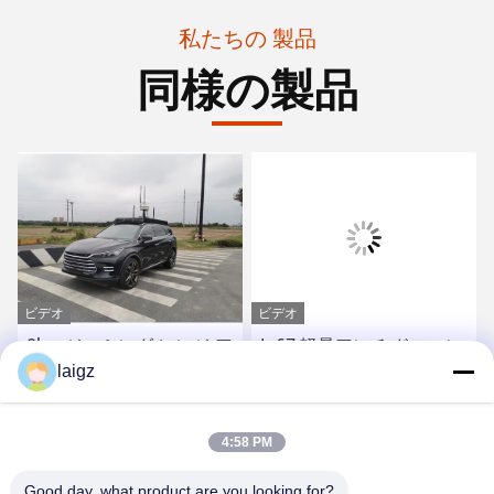
私たちの 製品
同様の製品
ビデオ
ビデオ
2km ジャミング レンジ ア
Ip67 軽量アンチ ドローン
ンチ ドローン ディテクタ
laigz
ソリューション オムニ デ
デバイス AC 電源
ィテクション
最良 の 価格 を 入手 する
最良 の 価格 を 入手 する
4:58 PM
Good day, what product are you looking for?