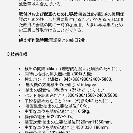
波数帯域を含んでいる。
取付けおよび配置のために容易
:装置は必須区域の長期保
護のための静止した棚に取付けることができる;それはま
た政府の会議の間に一時的な適用、大きい再結集のため
の三脚に等取付けることができる。
絶えず作業時間
:雨証拠との終日24h。
3.技術仕様
検出の間隔:≥5km （理想的な開いた場所のために）;
同時に検出の無人機の量:≥30無人機;
検出バンド（MHz）:845/868/900/2400/5800;
無人機の方向検出の正確さ:≤15degree
検出の感受性:-95dBm （25kHz）よりよい;
バンドを詰め込むこと:800/900/1500/2400/5800;
半径を詰め込むこと:2km （幻影3,4のために）;
装置重量:検出の主要な単位:10Kg、
主要な単位を詰め込むこと:16.5Kg;
操作の電圧:AC220V±20%;
装置次元:検出の主要な単位F320mm'H360mm、
主要な単位を詰め込むこと:450' 330' 180mm;
操作の温度:- 40°~+55°C、