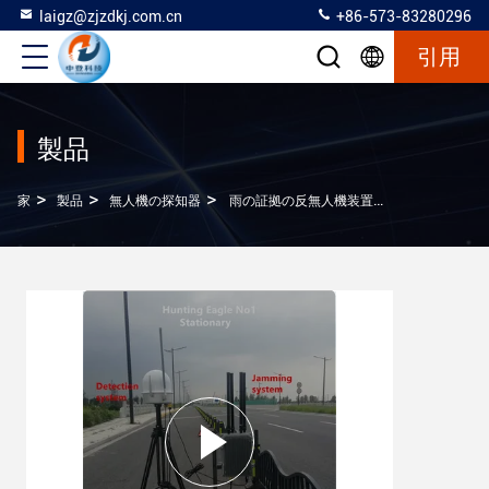
laigz@zjzdkj.com.cn
+86-573-83280296
引用
製品
>
>
>
家
製品
無人機の探知器
雨の証拠の反無人機装置車によって取付けられるおよび静止したシステム