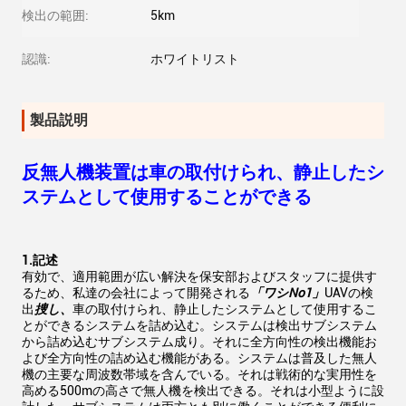
検出の範囲:
5km
認識:
ホワイトリスト
製品説明
反無人機装置は車の取付けられ、静止したシ
ステムとして使用することができる
1.記述
有効で、適用範囲が広い解決を保安部およびスタッフに提供す
るため、私達の会社によって開発される
「ワシNo1」
UAVの検
出
捜し、
車の取付けられ、静止したシステムとして使用するこ
とができるシステムを詰め込む。システムは検出サブシステム
から詰め込むサブシステム成り。それに全方向性の検出機能お
よび全方向性の詰め込む機能がある。システムは普及した無人
機の主要な周波数帯域を含んでいる。それは戦術的な実用性を
高める500mの高さで無人機を検出できる。それは小型ように設