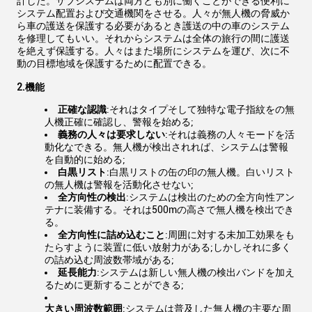
計した。サブシステムは両方とも別に働くことができる便利に
システム配置および交通機関をさせる。人々が無人機の脅威か
ら車の護送を保護する必要があるとき護送の中の車のシステム
を修理してもいい。それからシステムは全体の旅行の間に護送
を絶えず保護する。人々はまた場所にシステムを運び、次に不
動の目標地域を保護するために配置できる。
2.機能
正確な認識
:それはタイプそして独特な電子指紋をの無
人機正確に確認し、警報を始める;
義務の人々は要求しない
:それは義務の人々モードを活
動化なできる。無人機が検出されれば、システムは警報
を自動的に始める;
白黒リスト
:白黒リストの缶の印の無人機。白いリスト
の無人機は警報を活動化させない;
全方向性の検出
:システムは検出のための全方向性アン
テナに装備する。それは500mの高さで無人機を検出でき
る。
全方向性に詰め込むこと
:周囲に対する未加工効果をも
たらすように装置に低い放射力がある;しかしそれに多く
の詰め込む周波数帯域がある;
延長能力
:システムは新しい無人機の検出バンドを加え
るために更新することができる;
大きい周波数範囲
:システムは普及した無人機の主要な周