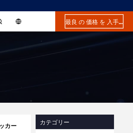
最良 の 価格 を 入手 する
カテゴリー
ッカー