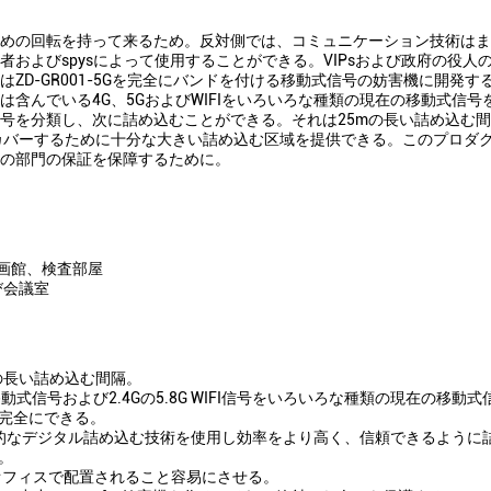
めの回転を持って来るため。反対側では、コミュニケーション技術はま
およびspysによって使用することができる。VIPsおよび政府の役人
ZD-GR001-5Gを完全にバンドを付ける移動式信号の妨害機に開発す
含んでいる4G、5GおよびWIFIをいろいろな種類の現在の移動式信号
号を分類し、次に詰め込むことができる。それは25mの長い詰め込む
カバーするために十分な大きい詰め込む区域を提供できる。このプロダ
の部門の保証を保障するために。
映画館、検査部屋
び会議室
の長い詰め込む間隔。
動式信号および2.4Gの5.8G WIFI信号をいろいろな種類の現在の移動
完全にできる。
的なデジタル詰め込む技術を使用し効率をより高く、信頼できるように
。
よびオフィスで配置されること容易にさせる。