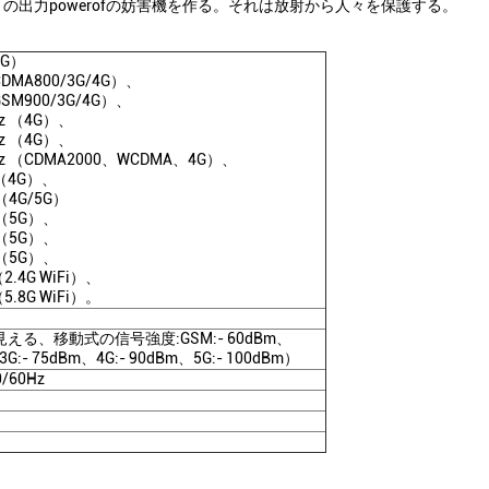
出力powerofの妨害機を作る。それは放射から人々を保護する。
5G）
CDMA800/3G/4G）、
GSM900/3G/4G）、
Hz （4G）、
Hz （4G）、
Hz （CDMA2000、WCDMA、4G）、
z （4G）、
 （4G/5G）
 （5G）、
 （5G）、
 （5G）、
（2.4G WiFi）、
（5.8G WiFi）。
見える、移動式の信号強度:GSM:- 60dBm、
3G:- 75dBm、4G:- 90dBm、5G:- 100dBm）
/60Hz