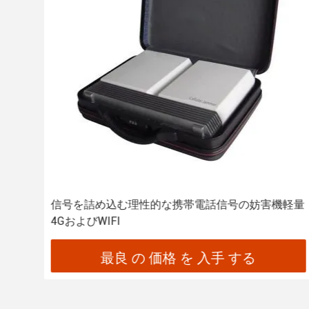
号の
信号を詰め込む理性的な携帯電話信号の妨害機軽量
4GおよびWIFI
最良 の 価格 を 入手 する