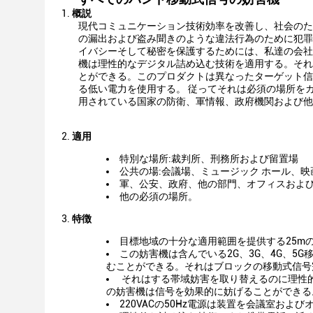
概説
現代コミュニケーション技術効率を改善し、社会のた
の漏出および盗み聞きのような違法行為のために犯罪者
イバシーそして秘密を保護するためには、私達の会社は
機は理性的なデジタル詰め込む技術を適用する。それは
とができる。このプロダクトは異なったターゲット信
る低い電力を使用する。 従ってそれは必須の場所を
用されている国家の防衛、軍情報、政府機関および他
2.
適用
特別な場所:裁判所、刑務所および留置場
公共の場:会議場、ミュージック ホール、
軍、公安、政府、他の部門、オフィスおよ
他の必須の場所。
特徴
目標地域の十分な適用範囲を提供する25m
この妨害機は含んでいる2G、3G、4G、5G移
むことができる。それはブロックの移動式信号
それはする帯域妨害を取り替えるのに理性
の妨害機は信号を効果的に妨げることができる
220VACの50Hz電源は装置を会議室お