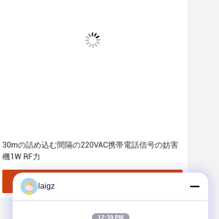
30mの詰め込む間隔の220VAC携帯電話信号の妨害
0.
機1W RF力
た
最良 の 価格 を 入手 する
laigz
12:39 PM