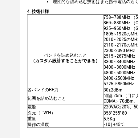
理性的な詰め込む技術はまた携帯電話の近くの
技術仕様
758~788MHz （
869~880MHz （
925~960MHz （
1805~1920のM
2010~2025のM
2110~2170のM
2300-2390 MH
バンドを詰め込むこと
2515~2675MHz
（カスタム設計することができる）
3300~3400MHz
3400~3600MHz
4800~5000MHz
2400-2500MHz 
5725-5850MHz 
各バンドのRF力
30±2dBm
間隔:25m （目に
範囲を詰め込むこと
CDMA:- 70dBm、
電源
220VAC±20%、50
次元（L'W'H）
358' 255' 80
重量
5.5Kg
操作の温度
-10 | +45℃