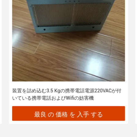
装置を詰め込む3.5 Kgの携帯電話電源220VACが付
いている携帯電話およびWifiの妨害機
最良 の 価格 を 入手 する