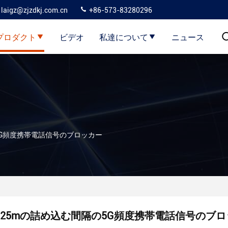
laigz@zjzdkj.com.cn
+86-573-83280296
プロダクト
ビデオ
私達について
ニュース
5G頻度携帯電話信号のブロッカー
25mの詰め込む間隔の5G頻度携帯電話信号のブロ