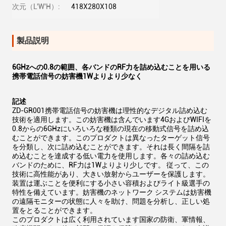
次元（L'W'H）:
418X280X108
製品説明
6GHzへの0.8の範囲、各バンドのRF力を詰め込むことを用いる
携帯電話信号の妨害機1Wよりより少なく
記述
ZD-GR001携帯電話信号の妨害機は理性的なデジタル詰め込む
技術を適用します。この妨害機は含んでいます4GおよびWIFIを
0.8からの6GHzにいろいろな種類の現在の移動式信号を詰め込
むことができます。このプロダクトは異なったターゲット信号
を分類し、次に詰め込むことができます。それは長く間隔を詰
め込むことを達成する低い電力を使用します。各々の詰め込む
バンドのために、RF力は1Wよりより少しです。 従って、この
技術に高性能があり、大きい放射からユーザーを保護します。
装置は運ぶことを便利にする小さい容積およびライト級選手の
特性を備えています。妨害機のネットワーク システムは妨害機
の遠隔モニターの状態に人々を助け、問題を分析し、正しい処
置をとることができます。
このプロダクトは広く利用されています国家の防衛、軍情報、