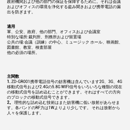
政府機関および他の部門の保証を保障するために。それは会議
およびオフィスの環境を浄化する盗み聞きおよび携帯電話の漏
出を防ぎます。
適用
軍、公安、政府、他の部門、オフィスおよび会議室
特別な場所:裁判所、刑務所および留置場
公共の場:会議（訓練）の中心、ミュージック ホール、映画館、
図書館、教室、検査部屋
他の必須の場所。
主関数
1.
ZD-GR001携帯電話信号の妨害機は含んでいます2G、3G、4G
移動式信号および2.4Gの5.8G WIFI信号をいろいろな種類の現在
の移動式信号を詰め込むことができます。それはすべての方向
のブロックの移動式信号できます。
2。
理性的な詰め込む技術はまた妨害機に低い放射があらせま
す。各バンドのRF力は1Wよりより少しです。 それは放射から
人々を保護します。