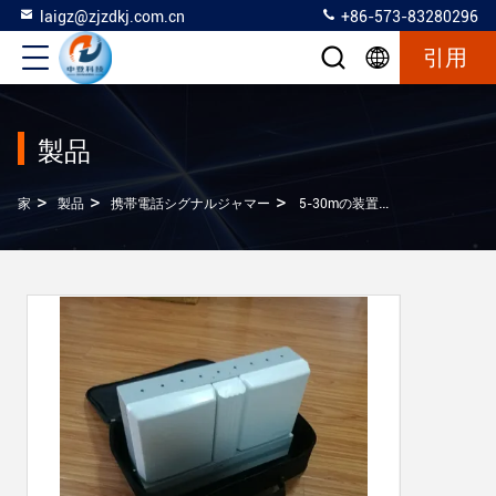
laigz@zjzdkj.com.cn
+86-573-83280296
引用
製品
>
>
>
家
製品
携帯電話シグナルジャマー
5-30mの装置、携帯電話の妨害機1W RF力を詰め込む詰め込む範囲の電話