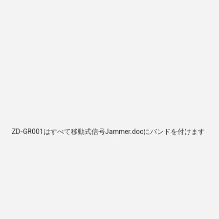
ZD-GR001はすべて移動式信号Jammer.docにバンドを付けます