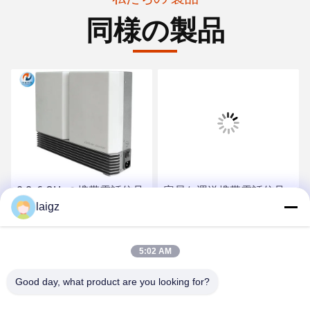
同様の製品
0.8-6 GHzの携帯電話信号
容易な運送携帯電話信号
の妨害機の小さい容積
laigz
の妨害機30mの最高の詰
418X280X108次元
め込む間隔
最良 の 価格 を 入手 する
最良 の 価格 を 入手 する
5:02 AM
Good day, what product are you looking for?