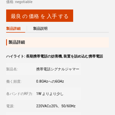
価格: negotiable
最良 の 価格 を 入手 する
製品詳細
製品説明
製品詳細
ハイライト:
長期携帯電話の妨害機
,
装置を詰め込む携帯電話
製品名:
携帯電話シグナルジャマー
働く頻度:
0.8GHzへの6GHz
各バンドのRF力:
1W よりより少し
電源:
220VAC±20%、50/60Hz