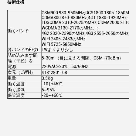
技術仕様
GSM900 930-960MHz;DCS1800 1805-1850MHz;
CDMA800 870-880MHz;4G1 1880-1920MHz;
TDSCDMA 2010-2025のMHz;CDMA2000 2110-2
WCDMA 2130-2170のMHz。;
働くバンド
4G2 2320-2390のMHz;4G3 2555-2650のMHz;
WIFI 2405-2483のMHz
WIFI 5725-5850MHz
各バンドのRF力
1Wよりより少し
詰め込みます間
5-30m （目に見える間隔、GSM -70dBm）
隔（半径）を
電源
220VAC±20%、50/60Hz
次元（L'W'H）
418' 280' 108
重量
3.5Kg
働く温度
-10 | +45℃
働く湿気
5~95%
保管温度
-20~+60℃