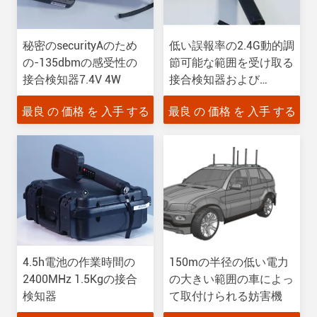
秘密のsecurityAのため
低い誤報率の2.4G動的調
の-135dbmの感受性の
節可能な範囲を受け取る
接合検知器7.4V 4W
接合検知器および
30dbm
最良 の 価格 を 入手 する
最良 の 価格 を 入手 する
4.5h電池の作業時間の
150mの半径の低い電力
2400MHz 1.5Kgの接合
の大きい範囲の車によっ
検知器
て取付けられる妨害機