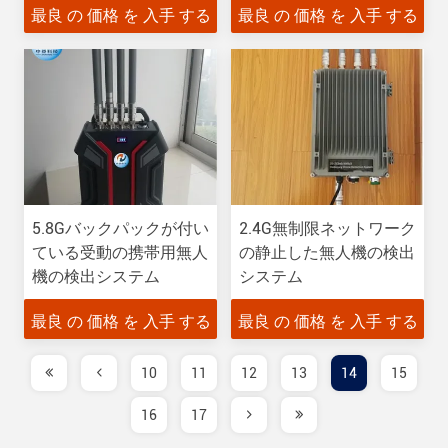
最良 の 価格 を 入手 する
最良 の 価格 を 入手 する
5.8Gバックパックが付い
2.4G無制限ネットワーク
ている受動の携帯用無人
の静止した無人機の検出
機の検出システム
システム
最良 の 価格 を 入手 する
最良 の 価格 を 入手 する
10
11
12
13
14
15
16
17