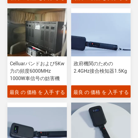
Celluarバンドおよび5Kw
政府機関のための
力の頻度6000MHz
2.4GHz接合検知器1.5Kg
1000W車信号の妨害機
最良 の 価格 を 入手 する
最良 の 価格 を 入手 する