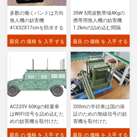
多数の働くバンドは方向
35W 5周波数帯域4Kgの
無人機の妨害機
携帯用無人機の妨害機
41X32X17cmを防水する
1.2kmの詰め込む間隔
最良 の 価格 を 入手 する
最良 の 価格 を 入手 する
AC220V 60Kgの軽量車
200mの半径車は国の保
はWIFI信号を詰め込むた
証のための無線信号の妨
めの妨害機を取付けた
害機を取付けた
最良 の 価格 を 入手 する
最良 の 価格 を 入手 する