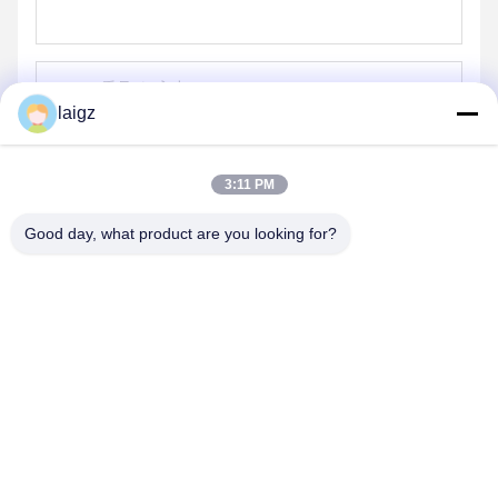
laigz
送信する
3:11 PM
Good day, what product are you looking for?
ZHEJIANG ZHONGDENG ELECTRONICS TECHNOLOGY
CO,LTD
laigz@zjzdkj.com.cn
+86-573-83280296