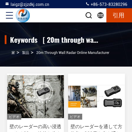
laigz@zjzdkj.com.cn
+86-573-83280296
引用
Keywords [ 20m through wall radar ] Match 4 製品
>
>
家
製品
20m Through Wall Radar Online Manufacturer
ビデオ
ビデオ
壁のレーダーの高い浸透
壁のレーダーを通して方