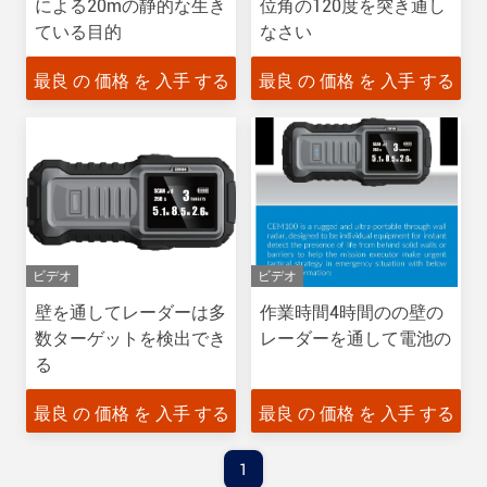
による20mの静的な生き
位角の120度を突き通し
ている目的
なさい
最良 の 価格 を 入手 する
最良 の 価格 を 入手 する
ビデオ
ビデオ
壁を通してレーダーは多
作業時間4時間のの壁の
数ターゲットを検出でき
レーダーを通して電池の
る
最良 の 価格 を 入手 する
最良 の 価格 を 入手 する
1