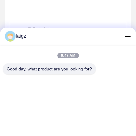
laigz
送信する
9:47 AM
Good day, what product are you looking for?
ZHEJIANG ZHONGDENG ELECTRONICS TECHNOLOGY
CO,LTD
laigz@zjzdkj.com.cn